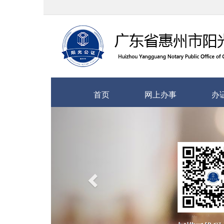
首页
网上办事
办
上
一
个